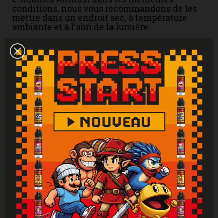
conditions, nous vous recommandons de les
mettre dans un endroit sec, à température
ambiante et à l'abri de la lumière.
Mises en garde
Liquide uniquement pour les cigarettes
électroniques. Produit interdit aux mineurs,
femmes enceintes et personnes ayant des
problèmes cardiovasculaires, sujettes à
l'hypertension. Tenir hors de portée des
enfants. Lire attentivement et respecter les
instructions. Se laver les mains
soigneusement après manipulation. En cas de
consultation d’un médecin, garder à
disposition le récipient ou l’étiquette. En cas
de contact avec la peau : laver abondamment
à l'eau. En cas d'indigestion : rincer
abondamment la bouche et appeler
immédiatement un centre antipoison.
Attention : Si vous ne fumez pas, ne vapotez
pas.
Vous aimerez aussi