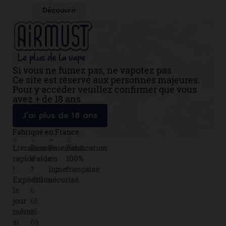
Découvrir
Si vous ne fumez pas, ne vapotez pas
Ce site est réservé aux personnes majeures.
Pour y accéder veuillez confirmer que vous
avez + de 18 ans.
J’ai plus de 18 ans
Fabriqué en France
Livraison
Besoin
Paiement
Fabrication
rapide
d'aide
en
100%
!
?
ligne
française
Expédition
+33
sécurisé
le
6
jour
65
même
15
si
69