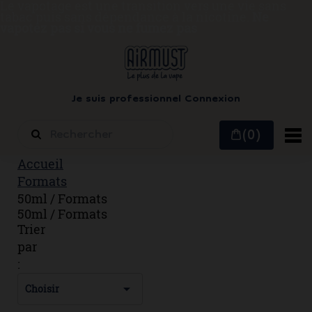
Le vapotage est une transition vers une vie sans
tabac puis sans dépendance à la nicotine.
Ne
vapotez pas si vous ne fumez pas
Je suis professionnel
Connexion
(0)
Accueil
Formats
50ml / Formats
50ml / Formats
Trier
par
:

Choisir