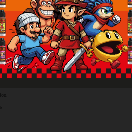
ne vapotez pas
x personnes majeures. Pour y accéder veuillez confirm
ion
e