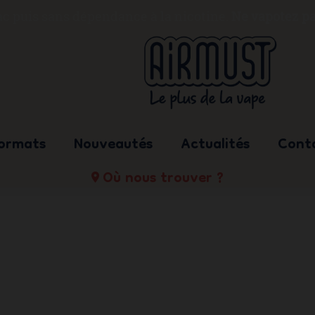
bac puis sans dépendance à la nicotine.
Ne vapotez pa
formats
Nouveautés
Actualités
Cont
Où nous trouver ?