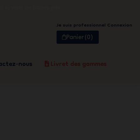
s si vous ne fumez pas
Je suis professionnel
Connexion
Panier
(0)
actez-nous
Livret des gammes