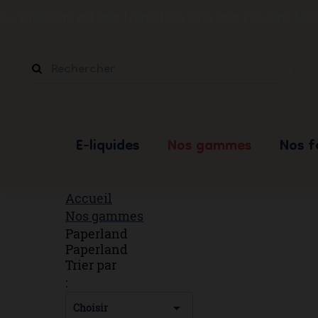
Le vapotage est une transition vers une vie sans ta
E-liquides
Nos gammes
Nos 
Accueil
Nos gammes
Paperland
Paperland
Trier par
:

Choisir