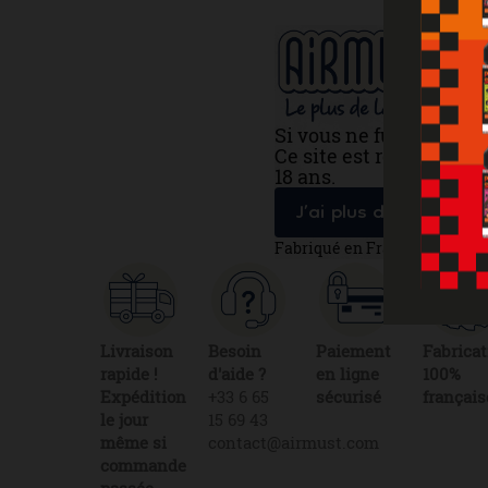
Si vous ne fumez pas, 
Ce site est réservé au
18 ans.
J’ai plus de 18 ans
Fabriqué en France
Livraison
Besoin
Paiement
Fabricat
rapide !
d'aide ?
en ligne
100%
Expédition
+33 6 65
sécurisé
français
le jour
15 69 43
même si
contact@airmust.com
commande