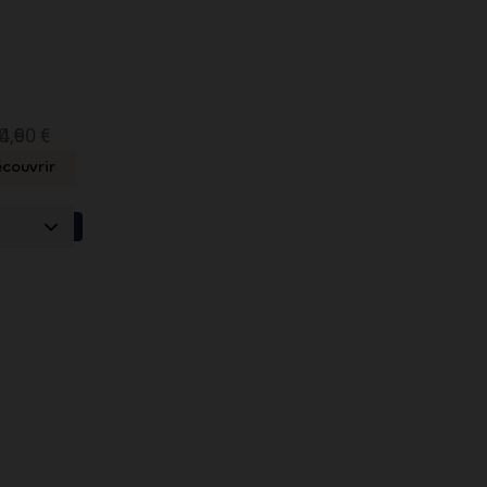
PPER
HOPPER
HOPPER
•
•
evolt
Greensound
Purplenuclear
0ml
100ml
100ml
0 €
4,90 €
r
vrir
couvrir