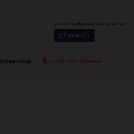
s si vous ne fumez pas
Je suis professionnel
Connexion
Panier
(0)
actez-nous
Livret des gammes