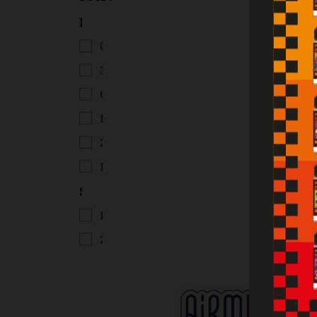
Nicotine
0 mg
(181)
3 mg
(57)
6 mg
(57)
12 mg
(57)
20mg
(1)
16mg
(11)
Sel de nicotine
10mg
(57)
20mg
(57)