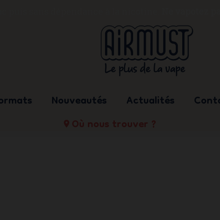
bac puis sans dépendance à la nicotine.
Ne vapotez pa
formats
Nouveautés
Actualités
Cont
Où nous trouver ?
EAU
UVEAU
NOUVEAU
NOUVEAU