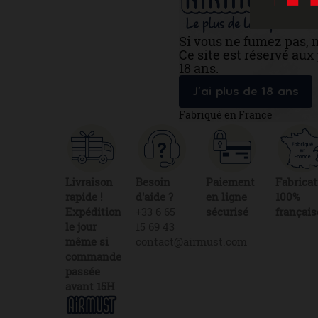
Si vous ne fumez pas, 
Ce site est réservé au
18 ans.
J’ai plus de 18 ans
Fabriqué en France
Livraison
Besoin
Paiement
Fabricat
rapide !
d'aide ?
en ligne
100%
Expédition
+33 6 65
sécurisé
français
le jour
15 69 43
même si
contact@airmust.com
commande
passée
avant 15H
Lien
Contactez-
utiles
nous