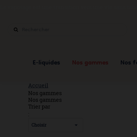
Le vapotage est une transition vers une vie sans ta
E-liquides
Nos gammes
Nos 
Accueil
Nos gammes
Nos gammes
Trier par
:

Choisir
NOUVEAU
NOUVEAU
NOUVEAU
NOUVEAU
NOUVEAU
NOUVEAU
NOUVEAU
NOUVEAU
NOUV
NO