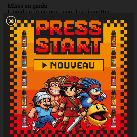
Mises en garde
Liquide uniquement pour les cigarettes
électroniques. Produit interdit aux mineurs,
femmes enceintes et personnes ayant des
problèmes cardiovasculaires, sujettes à
l'hypertension. Tenir hors de portée des
enfants. Lire attentivement et respecter les
instructions. Se laver les mains
soigneusement après manipulation. En cas de
consultation d’un médecin, garder à
disposition le récipient ou l’étiquette. En cas
de contact avec la peau : laver abondamment
à l'eau. En cas d'indigestion : rincer
abondamment la bouche et appeler
immédiatement un centre antipoison.
Attention : Si vous ne fumez pas, ne vapotez
pas.
Vous aimerez aussi