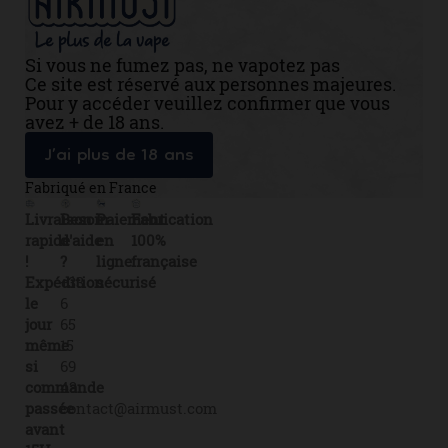
Si vous ne fumez pas, ne vapotez pas
Ce site est réservé aux personnes majeures.
Pour y accéder veuillez confirmer que vous
avez + de 18 ans.
J’ai plus de 18 ans
Fabriqué en France
Livraison
Besoin
Paiement
Fabrication
rapide
d'aide
en
100%
!
?
ligne
française
Expédition
+33
sécurisé
le
6
jour
65
même
15
si
69
commande
43
passée
contact@airmust.com
avant