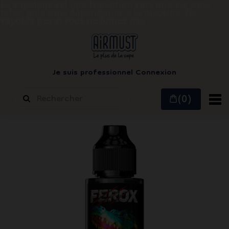
Le vapotage est une transition vers une vie sans
tabac puis sans dépendance à la nicotine.
Ne
vapotez pas si vous ne fumez pas
Je suis professionnel
Connexion
(0)