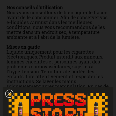
Nos conseils d'utilisation
Nous vous conseillons de bien agiter le flacon
avant de le consommer. Afin de conserver vos
e-liquides Airmust dans les meilleures
conditions, nous vous recommandons de les
mettre dans un endroit sec, à température
ambiante et à l'abri de la lumière.
Mises en garde
Liquide uniquement pour les cigarettes
électroniques. Produit interdit aux mineurs,
femmes enceintes et personnes ayant des
problèmes cardiovasculaires, sujettes à
l'hypertension. Tenir hors de portée des
enfants. Lire attentivement et respecter les
instructions. Se laver les mains
soigneusement après manipulation. En cas de
consultation d’un médecin, garder à
disposition le récipient ou l’étiquette. En cas
de contact avec la peau : laver abondamment
à l'eau. En cas d'indigestion : rincer
abondamment la bouche et appeler
immédiatement un centre antipoison.