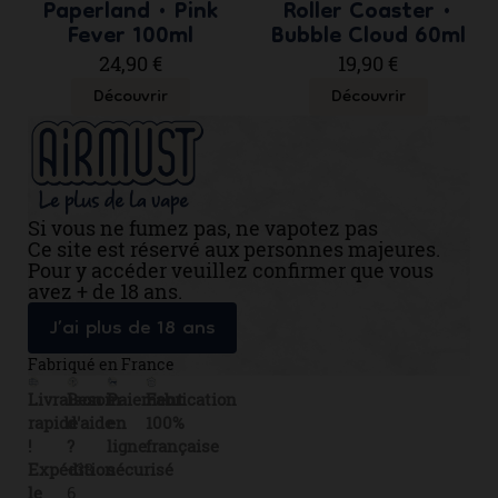
Paperland • Pink
Roller Coaster •
Fever 100ml
Bubble Cloud 60ml
24,90 €
19,90 €
Découvrir
Découvrir
Si vous ne fumez pas, ne vapotez pas
Ce site est réservé aux personnes majeures.
Pour y accéder veuillez confirmer que vous
avez + de 18 ans.
J’ai plus de 18 ans
Fabriqué en France
Livraison
Besoin
Paiement
Fabrication
rapide
d'aide
en
100%
!
?
ligne
française
Expédition
+33
sécurisé
le
6