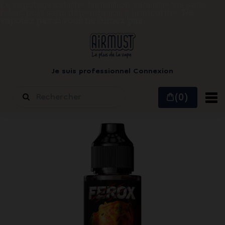
Le vapotage est une transition vers une vie sans
tabac puis sans dépendance à la nicotine.
Ne
vapotez pas si vous ne fumez pas
Je suis professionnel
Connexion
(0)