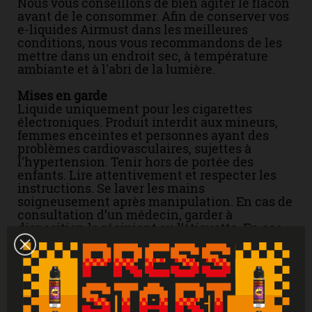
Nous vous conseillons de bien agiter le flacon
avant de le consommer. Afin de conserver vos
e-liquides Airmust dans les meilleures
conditions, nous vous recommandons de les
mettre dans un endroit sec, à température
ambiante et à l'abri de la lumière.
Mises en garde
Liquide uniquement pour les cigarettes
électroniques. Produit interdit aux mineurs,
femmes enceintes et personnes ayant des
problèmes cardiovasculaires, sujettes à
l'hypertension. Tenir hors de portée des
enfants. Lire attentivement et respecter les
instructions. Se laver les mains
soigneusement après manipulation. En cas de
consultation d’un médecin, garder à
disposition le récipient ou l’étiquette. En cas
de contact avec la peau : laver abondamment
à l'eau. En cas d'indigestion : rincer
abondamment la bouche et appeler
immédiatement un centre antipoison.
Attention : Si vous ne fumez pas, ne vapotez
pas.