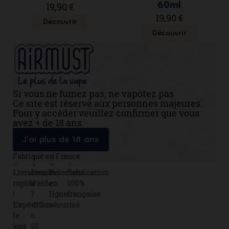
60ml
19,90 €
19,90 €
Découvrir
Découvrir
Si vous ne fumez pas, ne vapotez pas
Ce site est réservé aux personnes majeures.
Pour y accéder veuillez confirmer que vous
avez + de 18 ans.
J’ai plus de 18 ans
Fabriqué en France
Livraison
Besoin
Paiement
Fabrication
rapide
d'aide
en
100%
!
?
ligne
française
Expédition
+33
sécurisé
le
6
jour
65