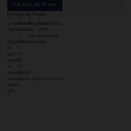
J’ai plus de 18 ans
Fabriqué en France
Livraison
Besoin
Paiement
Fabrication
rapide
d'aide
en
100%
!
?
ligne
française
Expédition
+33
sécurisé
le
6
jour
65
même
15
si
69
commande
43
passée
contact@airmust.com
avant
15H
Lien
Contactez-
Créateur,
utiles
nous
fabricant
Livraison
69
&
boulevard
Fiches
distributeur
de
Alexandre
de
e-
données
Martin