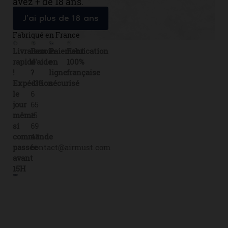
avez + de 18 ans.
J’ai plus de 18 ans
Fabriqué en France
Livraison
Besoin
Paiement
Fabrication
rapide
d'aide
en
100%
!
?
ligne
française
Expédition
+33
sécurisé
le
6
jour
65
même
15
si
69
commande
43
passée
contact@airmust.com
avant
15H
Lien
Contactez-
Créateur,
utiles
nous
fabricant
Livraison
69
&
boulevard
Fiches
distributeur
de
Alexandre
de