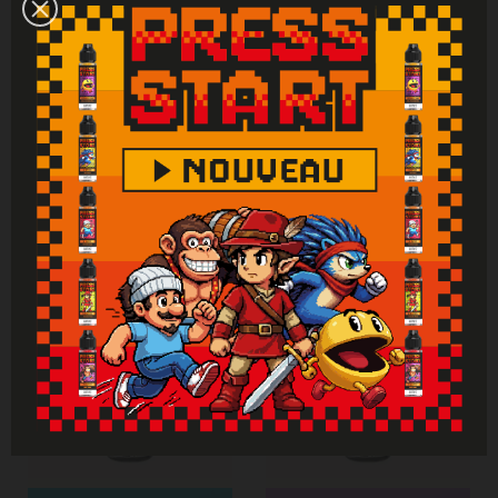
l'hypertension. Tenir hors de portée des
enfants. Lire attentivement et respecter les
instructions. Se laver les mains
soigneusement après manipulation. En cas de
consultation d’un médecin, garder à
disposition le récipient ou l’étiquette. En cas
de contact avec la peau : laver abondamment
à l'eau. En cas d'indigestion : rincer
abondamment la bouche et appeler
immédiatement un centre antipoison.
Attention : Si vous ne fumez pas, ne vapotez
pas.
Vous aimerez aussi