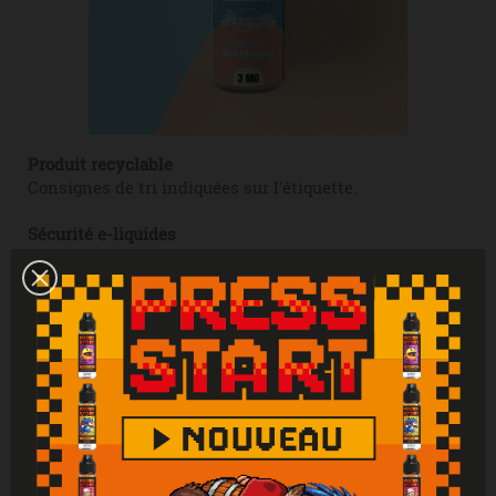
Produit recyclable
Consignes de tri indiquées sur l'étiquette.
Sécurité e-liquides
Nos e-liquides sont conditionnés dans des flacons avec
une contenance de 10ml PET recyclable avec un
bouchon sécurité enfant (ISO 8317).
Nos conseils d'utilisation
Nous vous conseillons de bien agiter le flacon
avant de le consommer. Afin de conserver vos
e-liquides Airmust dans les meilleures
conditions, nous vous recommandons de les
mettre dans un endroit sec, à température
ambiante et à l'abri de la lumière.