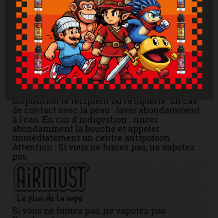
Mises en garde
Liquide uniquement pour les cigarettes
électroniques. Produit interdit aux mineurs,
femmes enceintes et personnes ayant des
problèmes cardiovasculaires, sujettes à
l'hypertension. Tenir hors de portée des
enfants. Lire attentivement et respecter les
instructions. Se laver les mains
soigneusement après manipulation. En cas de
consultation d’un médecin, garder à
disposition le récipient ou l’étiquette. En cas
de contact avec la peau : laver abondamment
à l'eau. En cas d'indigestion : rincer
abondamment la bouche et appeler
immédiatement un centre antipoison.
Attention : Si vous ne fumez pas, ne vapotez
pas.
Si vous ne fumez pas, ne vapotez pas