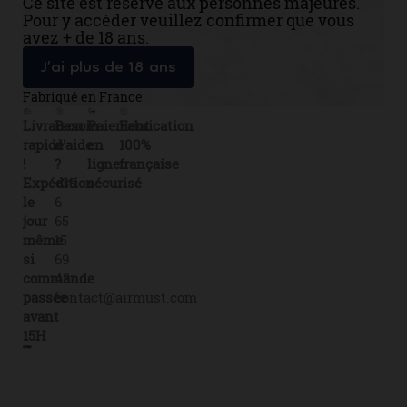
Ce site est réservé aux personnes majeures.
Pour y accéder veuillez confirmer que vous
avez + de 18 ans.
J’ai plus de 18 ans
Fabriqué en France
Livraison
Besoin
Paiement
Fabrication
rapide
d'aide
en
100%
!
?
ligne
française
Expédition
+33
sécurisé
le
6
jour
65
même
15
si
69
commande
43
passée
contact@airmust.com
avant
15H
Lien
Contactez-
Créateur,
utiles
nous
fabricant
Livraison
69
&