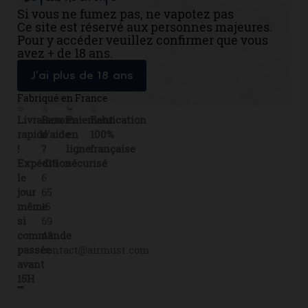
Si vous ne fumez pas, ne vapotez pas
Ce site est réservé aux personnes majeures.
Pour y accéder veuillez confirmer que vous
avez + de 18 ans.
J’ai plus de 18 ans
Fabriqué en France
Livraison
Besoin
Paiement
Fabrication
rapide
d'aide
en
100%
!
?
ligne
française
Expédition
+33
sécurisé
le
6
jour
65
même
15
si
69
commande
43
passée
contact@airmust.com
avant
15H
Lien
Contactez-
Créateur,
utiles
nous