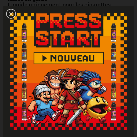
Liquide uniquement pour les cigarettes
électroniques. Produit interdit aux mineurs,
femmes enceintes et personnes ayant des
problèmes cardiovasculaires, sujettes à
l'hypertension. Tenir hors de portée des
enfants. Lire attentivement et respecter les
instructions. Se laver les mains
soigneusement après manipulation. En cas de
consultation d’un médecin, garder à
disposition le récipient ou l’étiquette. En cas
de contact avec la peau : laver abondamment
à l'eau. En cas d'indigestion : rincer
abondamment la bouche et appeler
immédiatement un centre antipoison.
Attention : Si vous ne fumez pas, ne vapotez
pas.
Vous aimerez aussi