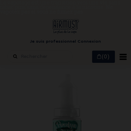
Le vapotage est une transition vers une vie sans
tabac puis sans dépendance à la nicotine.
Ne
vapotez pas si vous ne fumez pas
Je suis professionnel
Connexion
(0)