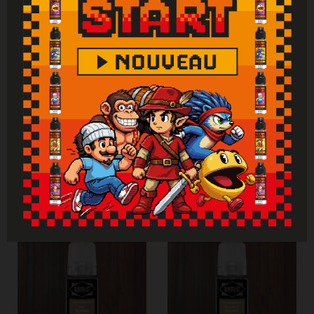
de contact avec la peau : laver abondamment
à l'eau. En cas d'indigestion : rincer
abondamment la bouche et appeler
immédiatement un centre antipoison.
Attention : Si vous ne fumez pas, ne vapotez
pas.
Vous aimerez aussi