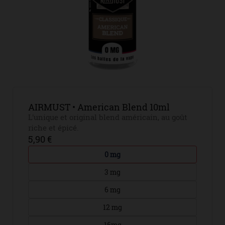
AIRMUST • American Blend 10ml
L'unique et original blend américain, au goût
riche et épicé.
5,90 €
0 mg
3 mg
6 mg
12 mg
16mg