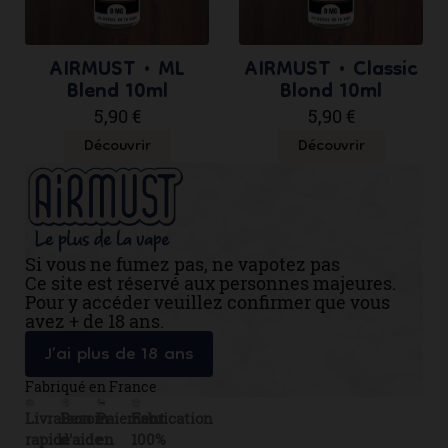
AIRMUST • ML
AIRMUST • Classic
Blend 10ml
Blond 10ml
5,90 €
5,90 €
Découvrir
Découvrir
Si vous ne fumez pas, ne vapotez pas
Ce site est réservé aux personnes majeures.
Pour y accéder veuillez confirmer que vous
avez + de 18 ans.
J’ai plus de 18 ans
Fabriqué en France
Livraison
Besoin
Paiement
Fabrication
rapide
d'aide
en
100%