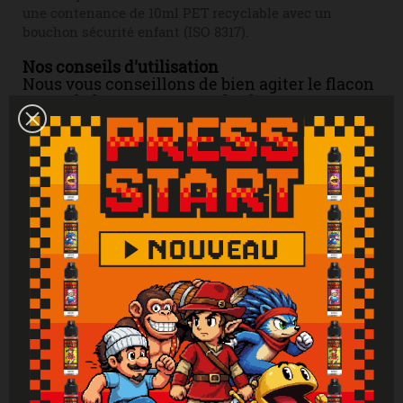
une contenance de 10ml PET recyclable avec un
bouchon sécurité enfant (ISO 8317).
Nos conseils d'utilisation
Nous vous conseillons de bien agiter le flacon
avant de le consommer. Afin de conserver vos
e-liquides Airmust dans les meilleures
conditions, nous vous recommandons de les
mettre dans un endroit sec, à température
ambiante et à l'abri de la lumière.
Mises en garde
Liquide uniquement pour les cigarettes
électroniques. Produit interdit aux mineurs,
femmes enceintes et personnes ayant des
problèmes cardiovasculaires, sujettes à
l'hypertension. Tenir hors de portée des
enfants. Lire attentivement et respecter les
instructions. Se laver les mains
soigneusement après manipulation. En cas de
consultation d’un médecin, garder à
disposition le récipient ou l’étiquette. En cas
de contact avec la peau : laver abondamment