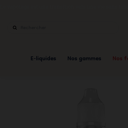
Le vapotage est une transition vers une vie sans ta
E-liquides
Nos gammes
Nos 