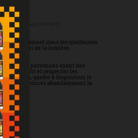
sécurité enfant (ISO 8317).
-liquides Airmust dans les meilleures
 et à l'abri de la lumière.
enceintes et personnes ayant des
attentivement et respecter les
un médecin, garder à disposition le
'indigestion : rincer abondamment la