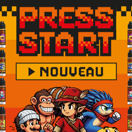
s avec une contenance de 10ml PET recyclable avec un bouchon 
lacon avant de le consommer. Afin de conserver vos e
 mettre dans un endroit sec, à température ambiante
lectroniques. Produit interdit aux mineurs, femmes 
hypertension. Tenir hors de portée des enfants. Lire 
ement après manipulation. En cas de consultation d’
ct avec la peau : laver abondamment à l'eau. En cas d
tre antipoison.
tez pas.