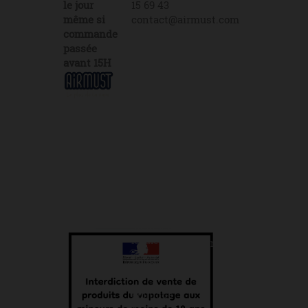
le jour
15 69 43
même si
contact@airmust.com
commande
passée
avant 15H
Lien
Contactez-
utiles
nous
Livraison
69
Créateur,
boulevard
fabricant
Fiches de
&
données
Alexandre
distributeur
de
Martin
de e-
sécurité
45000
liquides
Orléans
Plan du
depuis
site
2013
+33 6 65 15
69 43
Mentions
légales
contact@airmust.com
Politique
de cookies
Politique