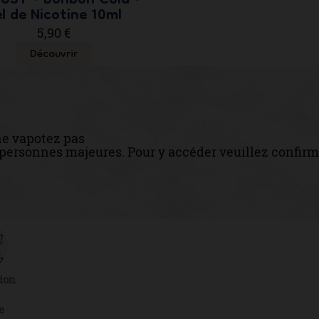
UST • Bonbon Cola •
l de Nicotine 10ml
5,90 €
Découvrir
ne vapotez pas
x personnes majeures. Pour y accéder veuillez confirm
ion
e