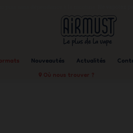
bac puis sans dépendance à la nicotine.
Ne vapotez pa
formats
Nouveautés
Actualités
Cont
Où nous trouver ?