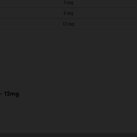
3 mg
6 mg
12 mg
- 12mg