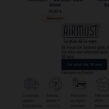
AIRMUST • Bonbon Cola
AIRM
60ml
Se
19,90 €
Découvrir
Si vous ne fumez pas, 
Ce site est réservé au
18 ans.
J’ai plus de 18 ans
Fabriqué en France
Livraison
Besoin
Paiement
Fabricat
rapide !
d'aide ?
en ligne
100%
Expédition
+33 6 65
sécurisé
français