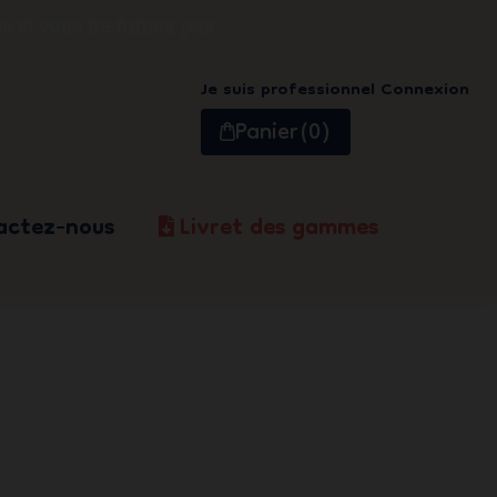
s si vous ne fumez pas
Je suis professionnel
Connexion
Panier
(0)
actez-nous
Livret des gammes