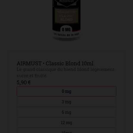
AIRMUST • Classic Blond 10ml
Le grand classique du blend blond légèrement
sucré et fruité.
5,90 €
0 mg
3 mg
6 mg
12 mg
16mg