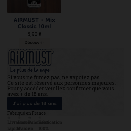
AIRMUST • Mix
Classic 10ml
5,90 €
Découvrir
Si vous ne fumez pas, ne vapotez pas
Ce site est réservé aux personnes majeures.
Pour y accéder veuillez confirmer que vous
avez + de 18 ans.
J’ai plus de 18 ans
Fabriqué en France
Livraison
Besoin
Paiement
Fabrication
rapide
d'aide
en
100%