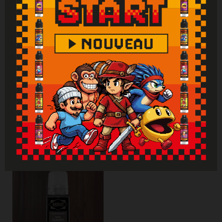
de contact avec la peau : laver abondamment
à l'eau. En cas d'indigestion : rincer
abondamment la bouche et appeler
immédiatement un centre antipoison.
Attention : Si vous ne fumez pas, ne vapotez
pas.
Vous aimerez aussi