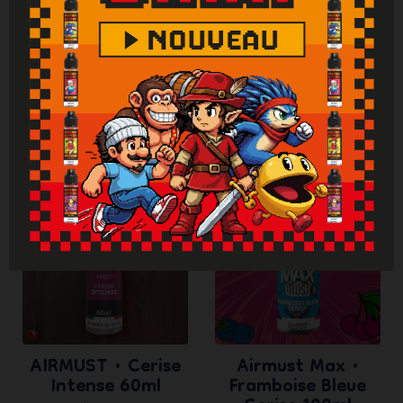
Vous aimerez aussi
AIRMUST • Cerise
Airmust Max •
Intense 60ml
Framboise Bleue