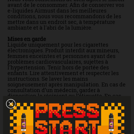
avant de le consommer. Afin de conserver vos
e-liquides Airmust dans les meilleures
conditions, nous vous recommandons de les
mettre dans un endroit sec, à température
ambiante et à l'abri de la lumière.
Mises en garde
Liquide uniquement pour les cigarettes
électroniques. Produit interdit aux mineurs,
femmes enceintes et personnes ayant des
problèmes cardiovasculaires, sujettes à
l'hypertension. Tenir hors de portée des
enfants. Lire attentivement et respecter les
instructions. Se laver les mains
soigneusement après manipulation. En cas de
consultation d’un médecin, garder à
disposition le récipient ou l’étiquette. En cas
de contact avec la peau : laver abondamment
à l'eau. En cas d'indigestion : rincer
abondamment la bouche et appeler
immédiatement un centre antipoison.
Attention : Si vous ne fumez pas, ne vapotez
pas.