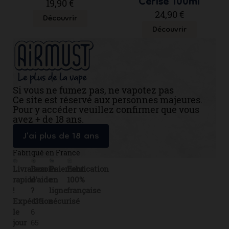
Cerise 100ml
19,90 €
24,90 €
Découvrir
Découvrir
Si vous ne fumez pas, ne vapotez pas
Ce site est réservé aux personnes majeures.
Pour y accéder veuillez confirmer que vous
avez + de 18 ans.
J’ai plus de 18 ans
Fabriqué en France
Livraison
Besoin
Paiement
Fabrication
rapide
d'aide
en
100%
!
?
ligne
française
Expédition
+33
sécurisé
le
6
jour
65