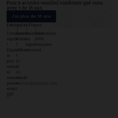
Pour y accéder veuillez confirmer que vous
avez + de 18 ans.
J’ai plus de 18 ans
Fabriqué en France
Livraison
Besoin
Paiement
Fabrication
rapide
d'aide
en
100%
!
?
ligne
française
Expédition
+33
sécurisé
le
6
jour
65
même
15
si
69
commande
43
passée
contact@airmust.com
avant
15H
Lien
Contactez-
Créateur,
utiles
nous
fabricant
Livraison
69
&
boulevard
Fiches
distributeur