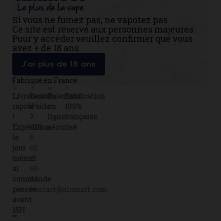
Si vous ne fumez pas, ne vapotez pas
Ce site est réservé aux personnes majeures.
Pour y accéder veuillez confirmer que vous
avez + de 18 ans.
J’ai plus de 18 ans
Fabriqué en France
Livraison
Besoin
Paiement
Fabrication
rapide
d'aide
en
100%
!
?
ligne
française
Expédition
+33
sécurisé
le
6
jour
65
même
15
si
69
commande
43
passée
contact@airmust.com
avant
15H
Lien
Contactez-