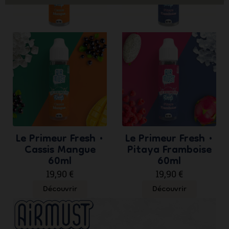
ne
sli
Le Primeur Fresh •
Le Primeur Fresh •
Cassis Mangue
Pitaya Framboise
60ml
60ml
19,90 €
19,90 €
Découvrir
Découvrir