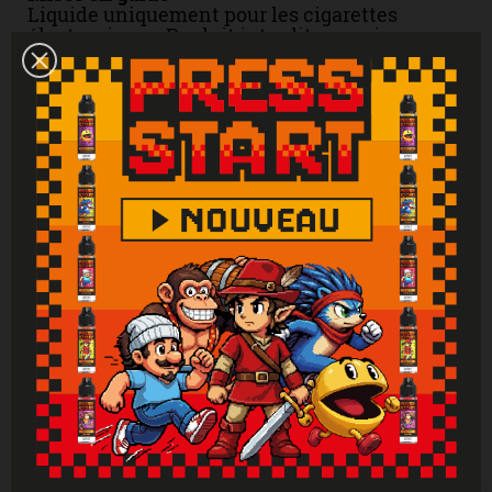
Liquide uniquement pour les cigarettes
électroniques. Produit interdit aux mineurs,
femmes enceintes et personnes ayant des
problèmes cardiovasculaires, sujettes à
l'hypertension. Tenir hors de portée des
enfants. Lire attentivement et respecter les
instructions. Se laver les mains
soigneusement après manipulation. En cas de
consultation d’un médecin, garder à
disposition le récipient ou l’étiquette. En cas
de contact avec la peau : laver abondamment
à l'eau. En cas d'indigestion : rincer
abondamment la bouche et appeler
immédiatement un centre antipoison.
Attention : Si vous ne fumez pas, ne vapotez
pas.
Vous aimerez aussi