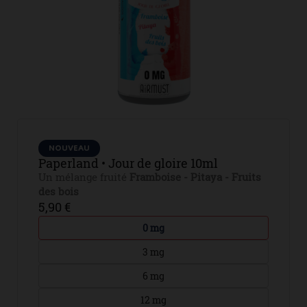
NOUVEAU
Paperland • Jour de gloire 10ml
Un mélange fruité
Framboise - Pitaya - Fruits
des bois
5,90 €
0 mg
3 mg
6 mg
12 mg