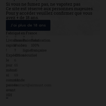
Si vous ne fumez pas, ne vapotez pas
Ce site est réservé aux personnes majeures.
Pour y accéder veuillez confirmer que vous
avez + de 18 ans.
J’ai plus de 18 ans
Fabriqué en France
Livraison
Besoin
Paiement
Fabrication
rapide
d'aide
en
100%
!
?
ligne
française
Expédition
+33
sécurisé
le
6
jour
65
même
15
si
69
commande
43
passée
contact@airmust.com
avant
15H
Lien
Contactez-
Créateur,
utiles
nous