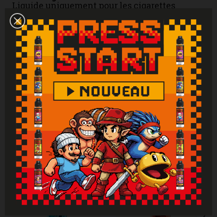
Liquide uniquement pour les cigarettes
électroniques. Produit interdit aux mineurs,
femmes enceintes et personnes ayant des
problèmes cardiovasculaires, sujettes à
l'hypertension. Tenir hors de portée des
enfants. Lire attentivement et respecter les
instructions. Se laver les mains
soigneusement après manipulation. En cas de
consultation d’un médecin, garder à
disposition le récipient ou l’étiquette. En cas
de contact avec la peau : laver abondamment
à l'eau. En cas d'indigestion : rincer
abondamment la bouche et appeler
immédiatement un centre antipoison.
Attention : Si vous ne fumez pas, ne vapotez
pas.
Vous aimerez aussi