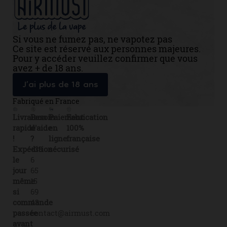
Si vous ne fumez pas, ne vapotez pas
Ce site est réservé aux personnes majeures.
Pour y accéder veuillez confirmer que vous
avez + de 18 ans.
J’ai plus de 18 ans
Fabriqué en France
Livraison
Besoin
Paiement
Fabrication
rapide
d'aide
en
100%
!
?
ligne
française
Expédition
+33
sécurisé
le
6
jour
65
même
15
si
69
commande
43
passée
contact@airmust.com
avant