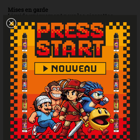
Mises en garde
Liquide uniquement pour les cigarettes
électroniques. Produit interdit aux mineurs,
femmes enceintes et personnes ayant des
problèmes cardiovasculaires, sujettes à
l'hypertension. Tenir hors de portée des
enfants. Lire attentivement et respecter les
instructions. Se laver les mains
soigneusement après manipulation. En cas de
consultation d’un médecin, garder à
disposition le récipient ou l’étiquette. En cas
de contact avec la peau : laver abondamment
à l'eau. En cas d'indigestion : rincer
abondamment la bouche et appeler
immédiatement un centre antipoison.
Attention : Si vous ne fumez pas, ne vapotez
pas.
Vous aimerez aussi