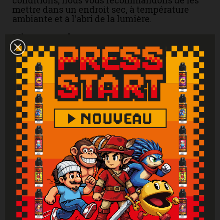
mettre dans un endroit sec, à température
ambiante et à l'abri de la lumière.
Mises en garde
Liquide uniquement pour les cigarettes
électroniques. Produit interdit aux mineurs,
femmes enceintes et personnes ayant des
problèmes cardiovasculaires, sujettes à
l'hypertension. Tenir hors de portée des
enfants. Lire attentivement et respecter les
instructions. Se laver les mains
soigneusement après manipulation. En cas de
consultation d’un médecin, garder à
disposition le récipient ou l’étiquette. En cas
de contact avec la peau : laver abondamment
à l'eau. En cas d'indigestion : rincer
abondamment la bouche et appeler
immédiatement un centre antipoison.
Attention : Si vous ne fumez pas, ne vapotez
pas.
Vous aimerez aussi