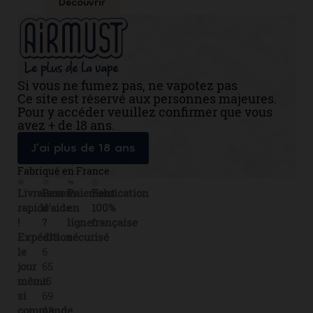
Découvrir
Si vous ne fumez pas, ne vapotez pas
Ce site est réservé aux personnes majeures.
Pour y accéder veuillez confirmer que vous
avez + de 18 ans.
J’ai plus de 18 ans
Fabriqué en France
Livraison
Besoin
Paiement
Fabrication
rapide
d'aide
en
100%
!
?
ligne
française
Expédition
+33
sécurisé
le
6
jour
65
même
15
si
69
commande
43