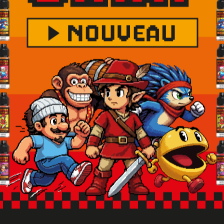
hypertension. Tenir hors de portée des enfants. Lire 
ement après manipulation. En cas de consultation d’
ct avec la peau : laver abondamment à l'eau. En cas d
tre antipoison.
tez pas.