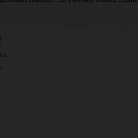
ion
e