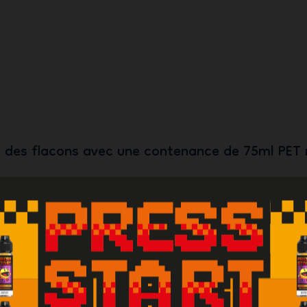
s des flacons avec une contenance de 75ml PET 
lacon avant de le consommer. Afin de conserver vos e
 mettre dans un endroit sec, à température ambiante
lectroniques. Produit interdit aux mineurs, femmes 