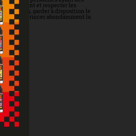
attentivement et respecter les
un médecin, garder à disposition le
'indigestion : rincer abondamment la