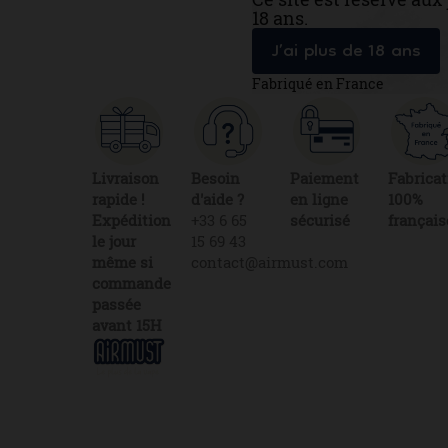
18 ans.
J’ai plus de 18 ans
Fabriqué en France
Livraison
Besoin
Paiement
Fabricat
rapide !
d'aide ?
en ligne
100%
Expédition
+33 6 65
sécurisé
français
le jour
15 69 43
même si
contact@airmust.com
commande
passée
avant 15H
Lien
Contactez-
utiles
nous
Livraison
69
Créateur,
boulevard
fabricant
Fiches de
&
données
Alexandre