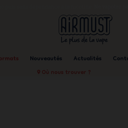
bac puis sans dépendance à la nicotine.
Ne vapotez pa
formats
Nouveautés
Actualités
Cont
Où nous trouver ?