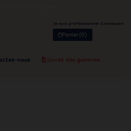
s si vous ne fumez pas
Je suis professionnel
Connexion
Panier
(0)
actez-nous
Livret des gammes