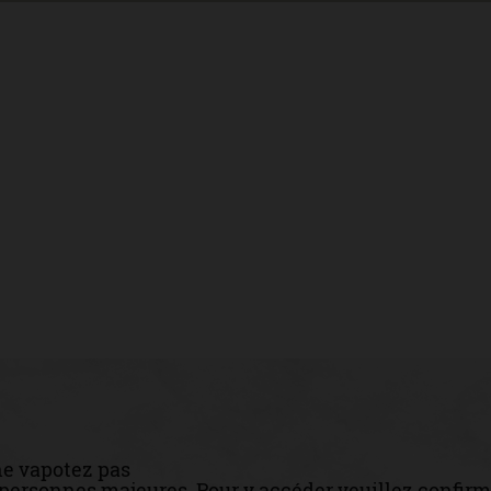
ne vapotez pas
x personnes majeures. Pour y accéder veuillez confirm