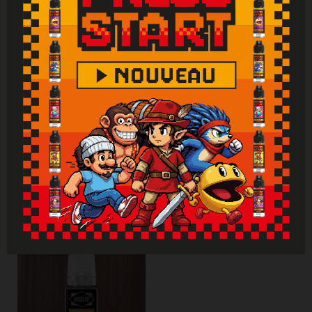
de contact avec la peau : laver abondamment
à l'eau. En cas d'indigestion : rincer
abondamment la bouche et appeler
immédiatement un centre antipoison.
Attention : Si vous ne fumez pas, ne vapotez
pas.
Vous aimerez aussi