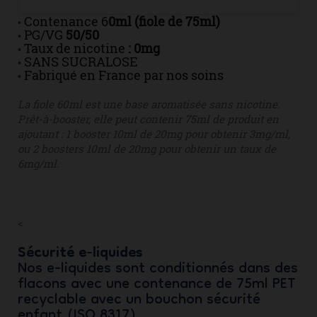
Contenance 6
0ml (fiole de 75ml)
•
PG/VG
50/50
•
Taux de nicotine
: 0mg
•
SANS SUCRALOSE
•
Fabriqué en France par nos soins
•
La fiole 60ml est une base aromatisée sans nicotine.
Prêt-à-booster, elle peut contenir 75ml de produit en
ajoutant : 1 booster 10ml de 20mg pour obtenir 3mg/ml,
ou 2 boosters 10ml de 20mg pour obtenir un taux de
6mg/ml.
<
Sécurité e-liquides
Nos e-liquides sont conditionnés dans des
flacons avec une contenance de 75ml PET
recyclable avec un bouchon sécurité
enfant (ISO 8317).