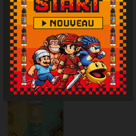
abondamment la bouche et appeler
immédiatement un centre antipoison.
Attention : Si vous ne fumez pas, ne vapotez
pas.
Vous aimerez aussi