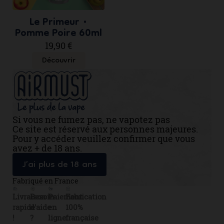
Le Primeur •
Pomme Poire 60ml
19,90 €
Découvrir
Si vous ne fumez pas, ne vapotez pas
Ce site est réservé aux personnes majeures.
Pour y accéder veuillez confirmer que vous
avez + de 18 ans.
J’ai plus de 18 ans
Fabriqué en France
Livraison
Besoin
Paiement
Fabrication
rapide
d'aide
en
100%
!
?
ligne
française