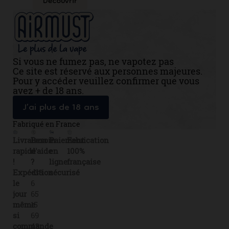
Découvrir
Si vous ne fumez pas, ne vapotez pas
Ce site est réservé aux personnes majeures.
Pour y accéder veuillez confirmer que vous
avez + de 18 ans.
J’ai plus de 18 ans
Fabriqué en France
Livraison
Besoin
Paiement
Fabrication
rapide
d'aide
en
100%
!
?
ligne
française
Expédition
+33
sécurisé
le
6
jour
65
même
15
si
69
commande
43