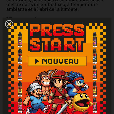
mettre dans un endroit sec, à température
ambiante et à l'abri de la lumière.
Mises en garde
Liquide uniquement pour les cigarettes
électroniques. Produit interdit aux mineurs,
femmes enceintes et personnes ayant des
problèmes cardiovasculaires, sujettes à
l'hypertension. Tenir hors de portée des
enfants. Lire attentivement et respecter les
instructions. Se laver les mains
soigneusement après manipulation. En cas de
consultation d’un médecin, garder à
disposition le récipient ou l’étiquette. En cas
de contact avec la peau : laver abondamment
à l'eau. En cas d'indigestion : rincer
abondamment la bouche et appeler
immédiatement un centre antipoison.
Attention : Si vous ne fumez pas, ne vapotez
pas.
Vous aimerez aussi