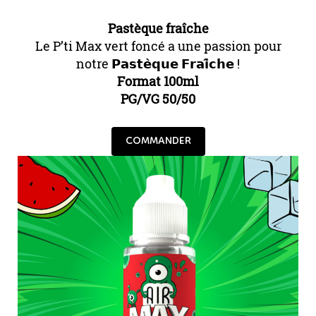
Pastèque fraîche
Le P’ti Max vert foncé a une passion pour
notre 𝗣𝗮𝘀𝘁𝗲̀𝗾𝘂𝗲 𝗙𝗿𝗮𝗶̂𝗰𝗵𝗲 !
Format 100ml
PG/VG 50/50
COMMANDER