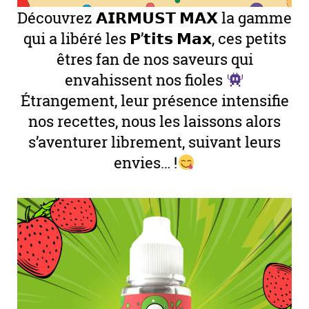
Découvrez 𝗔𝗜𝗥𝗠𝗨𝗦𝗧 𝗠𝗔𝗫 la gamme
qui a libéré les 𝗣’𝘁𝗶𝘁𝘀 𝗠𝗮𝘅, ces petits
êtres fan de nos saveurs qui
envahissent nos fioles
Étrangement, leur présence intensifie
nos recettes, nous les laissons alors
s’aventurer librement, suivant leurs
envies… !