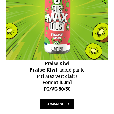
Fraise Kiwi
𝗙𝗿𝗮𝗶𝘀𝗲 𝗞𝗶𝘄𝗶, adoré par le
P’ti Max vert clair !
Format 100ml
PG/VG 50/50
COMMANDER