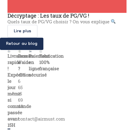
Décryptage : Les taux de PG/VG !
Quels taux de PG/VG choisir ? On vous explique
Lire plus
Retour au blog
Livraison
Besoin
Paiement
Fabrication
rapide
d'aide
en
100%
!
?
ligne
française
Expédition
+33
sécurisé
le
6
jour
65
même
15
si
69
commande
43
passée
avant
contact@airmust.com
15H
Lien
Contactez-
Créateur,