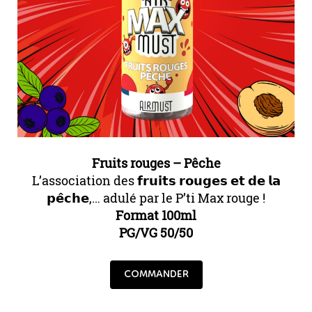
Fruits rouges – Pêche
L’association des 𝗳𝗿𝘂𝗶𝘁𝘀 𝗿𝗼𝘂𝗴𝗲𝘀 𝗲𝘁 𝗱𝗲 𝗹𝗮
𝗽𝗲̂𝗰𝗵𝗲,… adulé par le P’ti Max rouge !
Format 100ml
PG/VG 50/50
COMMANDER