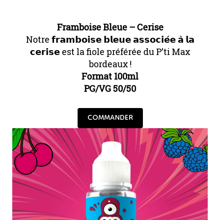
Framboise Bleue – Cerise
Notre 𝗳𝗿𝗮𝗺𝗯𝗼𝗶𝘀𝗲 𝗯𝗹𝗲𝘂𝗲 𝗮𝘀𝘀𝗼𝗰𝗶𝗲́𝗲 𝗮̀ 𝗹𝗮
𝗰𝗲𝗿𝗶𝘀𝗲 est la fiole préférée du P’ti Max
bordeaux !
Format 100ml
PG/VG 50/50
COMMANDER