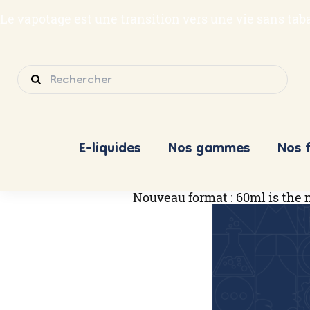
Le vapotage est une transition vers une vie sans ta
E-liquides
Nos gammes
Nos 
Nouveau format : 60ml is the 
Skip
to
content