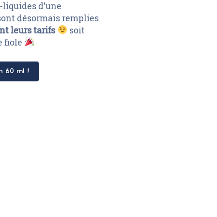
e-liquides d’une
sont désormais remplies
t leurs tarifs
soit
e fiole
n 60 ml !