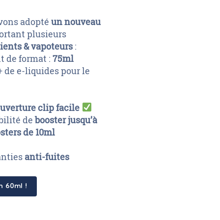
avons adopté
un nouveau
rtant plusieurs
ients & vapoteurs
:
t de format :
75ml
+ de e-liquides pour le
uverture clip facile
bilité de
booster jusqu’à
sters de 10ml
anties
anti-fuites
en 60ml !