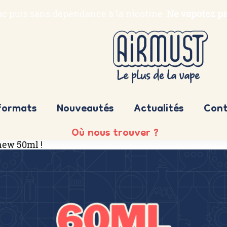
bac puis sans dépendance à la nicotine.
Ne vapotez pa
formats
Nouveautés
Actualités
Cont
Où nous trouver ?
new 50ml !