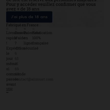
Pour y accéder veuillez confirmer que vous
avez + de 18 ans.
J’ai plus de 18 ans
Fabriqué en France
Livraison
Besoin
Paiement
Fabrication
rapide
d'aide
en
100%
!
?
ligne
française
Expédition
+33
sécurisé
le
6
jour
65
même
15
si
69
commande
43
passée
contact@airmust.com
avant
15H
Lien
Contactez-
Créateur,
utiles
nous
fabricant
Livraison
69
&