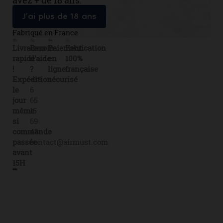
J’ai plus de 18 ans
Fabriqué en France
Livraison
Besoin
Paiement
Fabrication
rapide
d'aide
en
100%
!
?
ligne
française
Expédition
+33
sécurisé
le
6
jour
65
même
15
si
69
commande
43
passée
contact@airmust.com
avant
15H
Lien
Contactez-
Créateur,
utiles
nous
fabricant
Livraison
69
&
boulevard
Fiches
distributeur
de
Alexandre
de