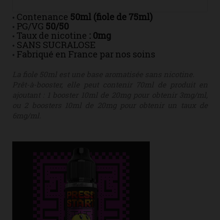
Contenance
50ml (fiole de 75ml)
•
PG/VG
50/50
•
Taux de nicotine
: 0mg
•
SANS SUCRALOSE
•
Fabriqué en France par nos soins
•
La fiole 50ml est une base aromatisée sans nicotine.
Prêt-à-booster, elle peut contenir 70ml de produit en
ajoutant : 1 booster 10ml de 20mg pour obtenir 3mg/ml,
ou 2 boosters 10ml de 20mg pour obtenir un taux de
6mg/ml.