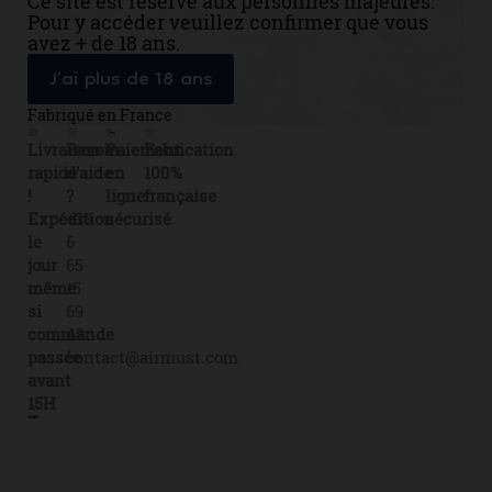
Ce site est réservé aux personnes majeures.
Pour y accéder veuillez confirmer que vous
avez + de 18 ans.
J’ai plus de 18 ans
Fabriqué en France
Livraison
Besoin
Paiement
Fabrication
rapide
d'aide
en
100%
!
?
ligne
française
Expédition
+33
sécurisé
le
6
jour
65
même
15
si
69
commande
43
passée
contact@airmust.com
avant
15H
Lien
Contactez-
Créateur,
utiles
nous
fabricant
Livraison
69
&