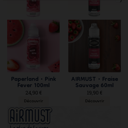
ne
sli
Paperland • Pink
AIRMUST • Fraise
Fever 100ml
Sauvage 60ml
24,90 €
19,90 €
Découvrir
Découvrir