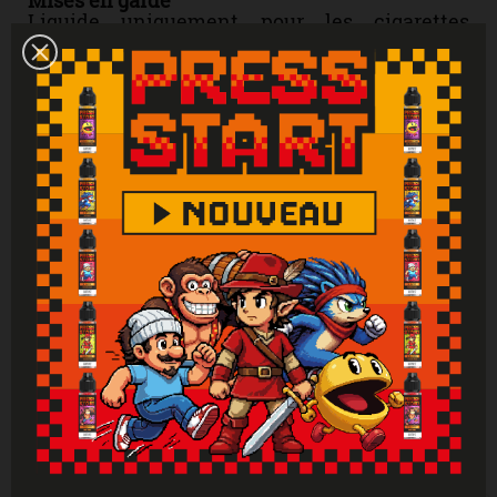
Mises en garde
Liquide uniquement pour les cigarettes
électroniques. Produit interdit aux mineurs,
femmes enceintes et personnes ayant des
problèmes cardiovasculaires, sujettes à
l'hypertension. Tenir hors de portée des
enfants. Lire attentivement et respecter les
instructions. Se laver les mains
soigneusement après manipulation. En cas de
consultation d’un médecin, garder à
disposition le récipient ou l’étiquette. En cas
de contact avec la peau : laver abondamment
à l'eau. En cas d'indigestion : rincer
abondamment la bouche et appeler
immédiatement un centre antipoison.
Attention : Si vous ne fumez pas, ne vapotez
pas.
Vous aimerez aussi