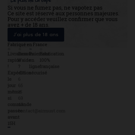
Si vous ne fumez pas, ne vapotez pas
Ce site est réservé aux personnes majeures.
Pour y accéder veuillez confirmer que vous
avez + de 18 ans.
J’ai plus de 18 ans
Fabriqué en France
Livraison
Besoin
Paiement
Fabrication
rapide
d'aide
en
100%
!
?
ligne
française
Expédition
+33
sécurisé
le
6
jour
65
même
15
si
69
commande
43
passée
contact@airmust.com
avant
15H
Lien
Contactez-
Créateur,