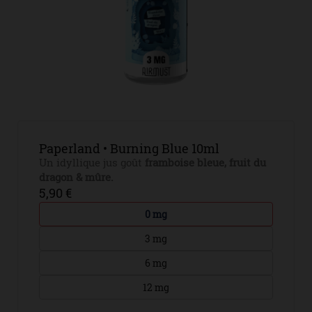
Paperland • Burning Blue 10ml
Un idyllique jus goût
framboise bleue, fruit du
dragon & mûre.
5,90 €
0 mg
3 mg
6 mg
12 mg