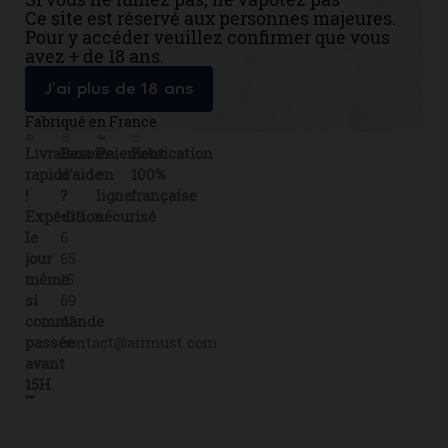
Ce site est réservé aux personnes majeures.
Pour y accéder veuillez confirmer que vous
avez + de 18 ans.
J’ai plus de 18 ans
Fabriqué en France
Livraison
Besoin
Paiement
Fabrication
rapide
d'aide
en
100%
!
?
ligne
française
Expédition
+33
sécurisé
le
6
jour
65
même
15
si
69
commande
43
passée
contact@airmust.com
avant
15H
Lien
Contactez-
Créateur,
utiles
nous
fabricant
Livraison
69