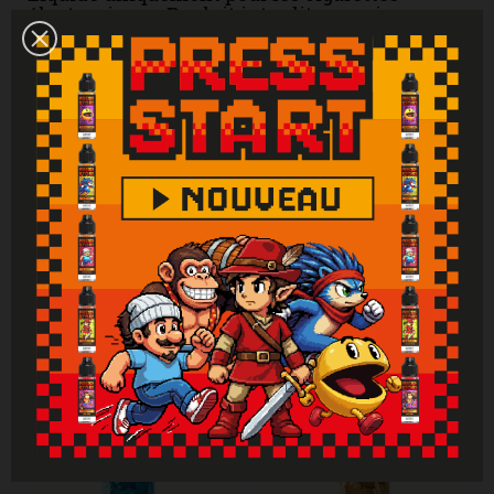
électroniques. Produit interdit aux mineurs,
femmes enceintes et personnes ayant des
problèmes cardiovasculaires, sujettes à
l'hypertension. Tenir hors de portée des
enfants. Lire attentivement et respecter les
instructions. Se laver les mains
soigneusement après manipulation. En cas de
consultation d’un médecin, garder à
disposition le récipient ou l’étiquette. En cas
de contact avec la peau : laver abondamment
à l'eau. En cas d'indigestion : rincer
abondamment la bouche et appeler
immédiatement un centre antipoison.
Attention : Si vous ne fumez pas, ne vapotez
pas.
Vous aimerez aussi