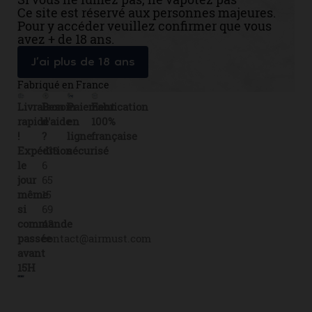
Ce site est réservé aux personnes majeures.
Pour y accéder veuillez confirmer que vous
avez + de 18 ans.
J’ai plus de 18 ans
Fabriqué en France
Livraison
Besoin
Paiement
Fabrication
rapide
d'aide
en
100%
!
?
ligne
française
Expédition
+33
sécurisé
le
6
jour
65
même
15
si
69
commande
43
passée
contact@airmust.com
avant
15H
Lien
Contactez-
Créateur,
utiles
nous
fabricant
Livraison
69