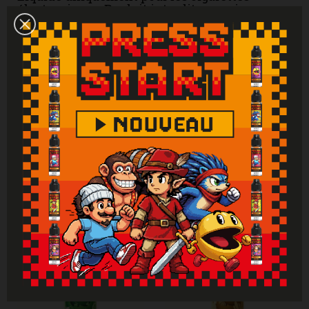
électroniques. Produit interdit aux mineurs,
femmes enceintes et personnes ayant des
problèmes cardiovasculaires, sujettes à
l'hypertension. Tenir hors de portée des
enfants. Lire attentivement et respecter les
instructions. Se laver les mains
soigneusement après manipulation. En cas de
consultation d’un médecin, garder à
disposition le récipient ou l’étiquette. En cas
de contact avec la peau : laver abondamment
à l'eau. En cas d'indigestion : rincer
abondamment la bouche et appeler
immédiatement un centre antipoison.
Attention : Si vous ne fumez pas, ne vapotez
pas.
Vous aimerez aussi