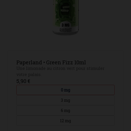
Paperland • Green Fizz 10ml
Une limonade au citron vert pour stimuler
votre palais.
5,90 €
0 mg
3 mg
6 mg
12 mg