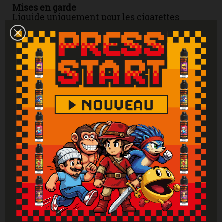
Mises en garde
Liquide uniquement pour les cigarettes
électroniques. Produit interdit aux mineurs,
femmes enceintes et personnes ayant des
problèmes cardiovasculaires, sujettes à
l'hypertension. Tenir hors de portée des
enfants. Lire attentivement et respecter les
instructions. Se laver les mains
soigneusement après manipulation. En cas de
consultation d’un médecin, garder à
disposition le récipient ou l’étiquette. En cas
de contact avec la peau : laver abondamment
à l'eau. En cas d'indigestion : rincer
abondamment la bouche et appeler
immédiatement un centre antipoison.
Attention : Si vous ne fumez pas, ne vapotez
pas.
Vous aimerez aussi