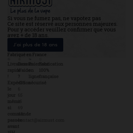
Si vous ne fumez pas, ne vapotez pas
Ce site est réservé aux personnes majeures.
Pour y accéder veuillez confirmer que vous
avez + de 18 ans.
J’ai plus de 18 ans
Fabriqué en France
Livraison
Besoin
Paiement
Fabrication
rapide
d'aide
en
100%
!
?
ligne
française
Expédition
+33
sécurisé
le
6
jour
65
même
15
si
69
commande
43
passée
contact@airmust.com
avant
15H