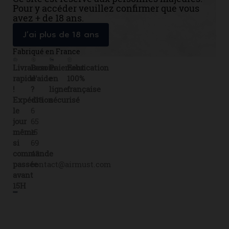
Pour y accéder veuillez confirmer que vous
avez + de 18 ans.
J’ai plus de 18 ans
Fabriqué en France
Livraison
Besoin
Paiement
Fabrication
rapide
d'aide
en
100%
!
?
ligne
française
Expédition
+33
sécurisé
le
6
jour
65
même
15
si
69
commande
43
passée
contact@airmust.com
avant
15H
Lien
Contactez-
Créateur,
utiles
nous
fabricant
Livraison
69
&