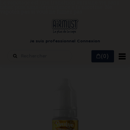
Le vapotage est une transition vers une vie sans
tabac puis sans dépendance à la nicotine.
Ne
vapotez pas si vous ne fumez pas
Je suis professionnel
Connexion
(0)