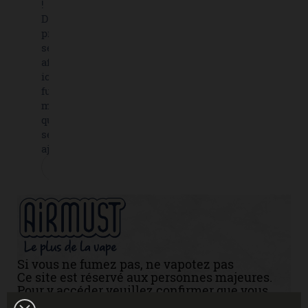
!
D'autres
produits
seront
affichés
ici au
fur et à
mesure
qu'ils
seront
ajoutés.
Si vous ne fumez pas, ne vapotez pas
Ce site est réservé aux personnes majeures.
Pour y accéder veuillez confirmer que vous
avez + de 18 ans.