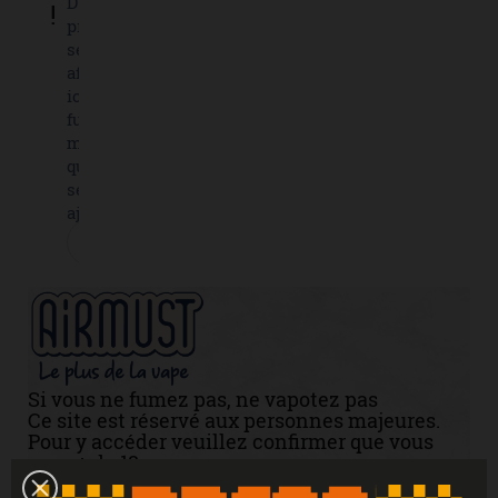
D'autres
!
produits
seront
affichés
ici au
fur et à
mesure
qu'ils
seront
ajoutés.
Si vous ne fumez pas, ne vapotez pas
Ce site est réservé aux personnes majeures.
Pour y accéder veuillez confirmer que vous
avez + de 18 ans.