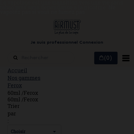
Le vapotage est une transition vers une vie sans
tabac puis sans dépendance à la nicotine.
Ne
vapotez pas si vous ne fumez pas
Je suis professionnel
Connexion
(0)
Accueil
Nos gammes
Ferox
60ml /Ferox
60ml /Ferox
Trier
par
:

Choisir