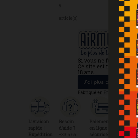
5
article(s)
Si vous ne fumez pas, 
Ce site est réservé au
18 ans.
J’ai plus de 18 ans
Fabriqué en France
Livraison
Besoin
Paiement
Fabricat
rapide !
d'aide ?
en ligne
100%
Expédition
+33 6 65
sécurisé
français