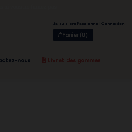
s si vous ne fumez pas
Je suis professionnel
Connexion
Panier
(0)
actez-nous
Livret des gammes