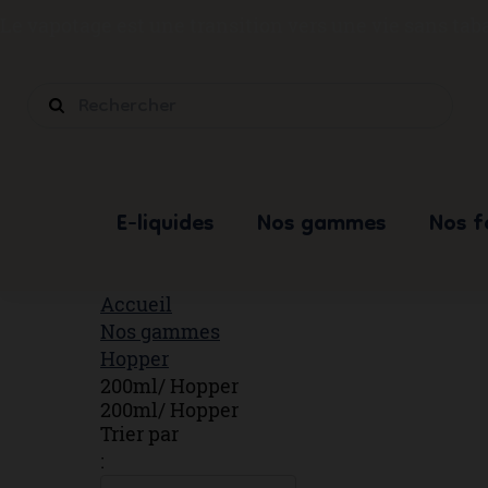
Le vapotage est une transition vers une vie sans ta
E-liquides
Nos gammes
Nos 
Accueil
Nos gammes
Hopper
200ml/ Hopper
200ml/ Hopper
Trier par
: