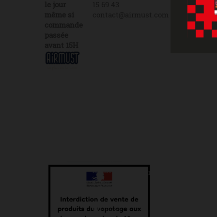
le jour
15 69 43
même si
contact@airmust.com
commande
passée
avant 15H
Lien
Contactez-
utiles
nous
Livraison
69
Créateur,
boulevard
fabricant
Fiches de
&
données
Alexandre
distributeur
de
Martin
de e-
sécurité
45000
liquides
Orléans
Plan du
depuis
site
2013
+33 6 65 15
69 43
Mentions
légales
contact@airmust.com
Politique
de cookies
Politique