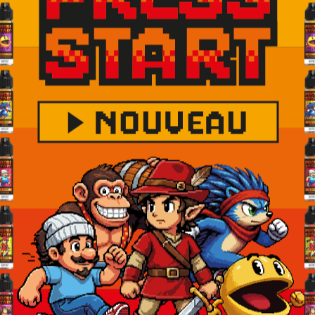
ne vapotez pas
x personnes majeures. Pour y accéder veuillez confirm
ion
e