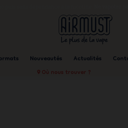
bac puis sans dépendance à la nicotine.
Ne vapotez pa
formats
Nouveautés
Actualités
Cont
Où nous trouver ?