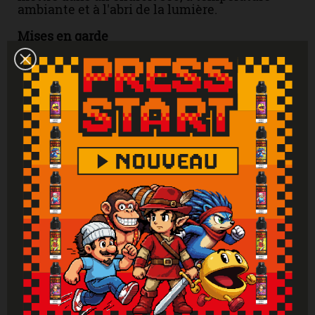
ambiante et à l'abri de la lumière.
Mises en garde
Liquide uniquement pour les cigarettes
électroniques. Produit interdit aux mineurs,
femmes enceintes et personnes ayant des
problèmes cardiovasculaires, sujettes à
l'hypertension. Tenir hors de portée des
enfants. Lire attentivement et respecter les
instructions. Se laver les mains
soigneusement après manipulation. En cas de
consultation d’un médecin, garder à
disposition le récipient ou l’étiquette. En cas
de contact avec la peau : laver abondamment
à l'eau. En cas d'indigestion : rincer
abondamment la bouche et appeler
immédiatement un centre antipoison.
Attention : Si vous ne fumez pas, ne vapotez
pas.
Vous aimerez aussi