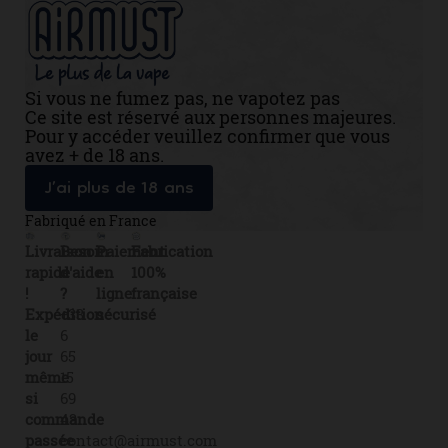
Si vous ne fumez pas, ne vapotez pas
Ce site est réservé aux personnes majeures.
Pour y accéder veuillez confirmer que vous
avez + de 18 ans.
J’ai plus de 18 ans
Fabriqué en France
Livraison
Besoin
Paiement
Fabrication
rapide
d'aide
en
100%
!
?
ligne
française
Expédition
+33
sécurisé
le
6
jour
65
même
15
si
69
commande
43
passée
contact@airmust.com