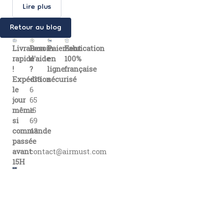
Lire plus
Retour au blog
Livraison
Besoin
Paiement
Fabrication
rapide
d'aide
en
100%
!
?
ligne
française
Expédition
+33
sécurisé
le
6
jour
65
même
15
si
69
commande
43
passée
avant
contact@airmust.com
15H
Lien
Contactez-
Créateur,
utiles
nous
fabricant
Livraison
69
&
Fiches
boulevard
distributeur
de
de
Alexandre