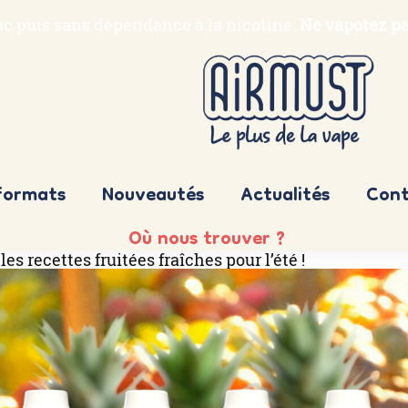
bac puis sans dépendance à la nicotine.
Ne vapotez pa
formats
Nouveautés
Actualités
Cont
Où nous trouver ?
 recettes fruitées fraîches pour l’été !