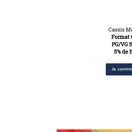
Cassis M
Format 
PG/VG 5
5% de f
Je comma