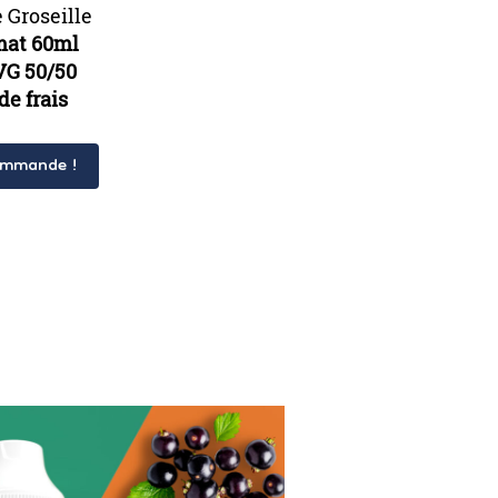
 Groseille
mat 60ml
VG 50/50
de frais
ommande !