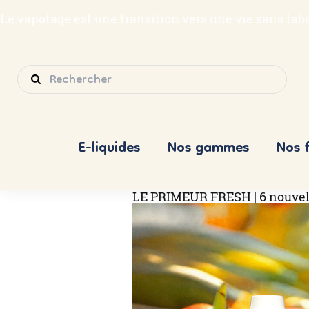
Le vapotage est une transition vers une vie sans ta
E-liquides
Nos gammes
Nos 
LE PRIMEUR FRESH | 6 nouvelles
Skip
to
content