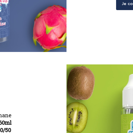
Je c
nane
60ml
0/50