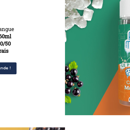
angue
60ml
0/50
rais
nde !