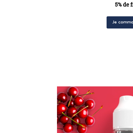
5% de f
Je comma