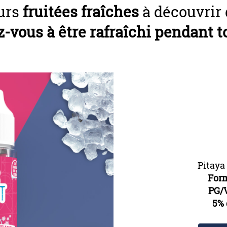
eurs
fruitées fraîches
à découvrir
-vous à être rafraîchi pendant to
Pitaya
For
PG/
5% 