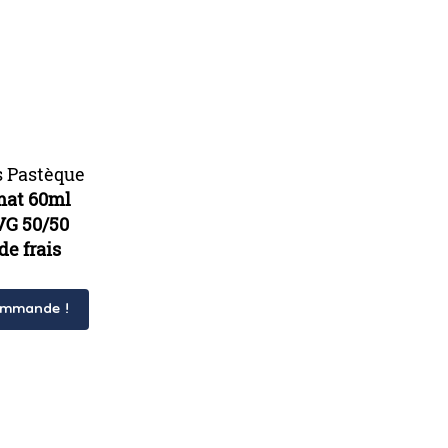
s Pastèque
mat 60ml
VG 50/50
de frais
ommande !