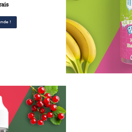
rais
nde !