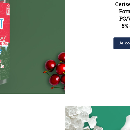
Cerise
For
PG/
5% 
Je c