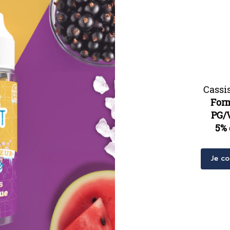
Cassi
For
PG/
5% 
Je c