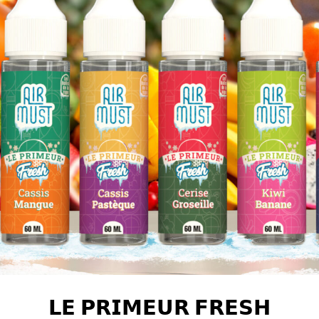
𝗟𝗘 𝗣𝗥𝗜𝗠𝗘𝗨𝗥 𝗙𝗥𝗘𝗦𝗛