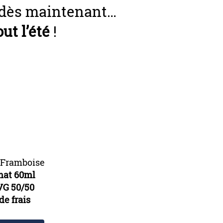
 dès maintenant…
ut l’été
!
 Framboise
mat 60ml
VG 50/50
de frais