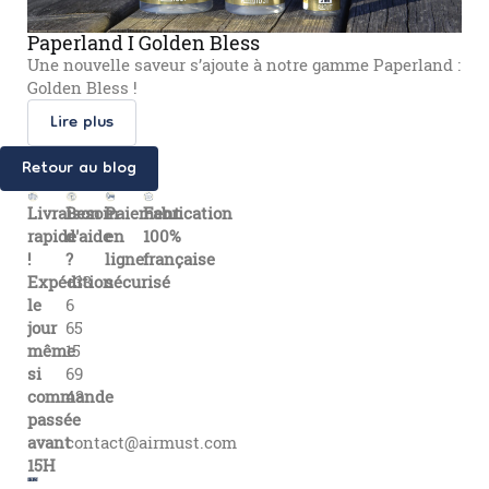
Paperland I Golden Bless
Une nouvelle saveur s’ajoute à notre gamme Paperland :
Golden Bless !
Lire plus
Retour au blog
Livraison
Besoin
Paiement
Fabrication
rapide
d'aide
en
100%
!
?
ligne
française
Expédition
+33
sécurisé
le
6
jour
65
même
15
si
69
commande
43
passée
avant
contact@airmust.com
15H
Lien
Contactez-