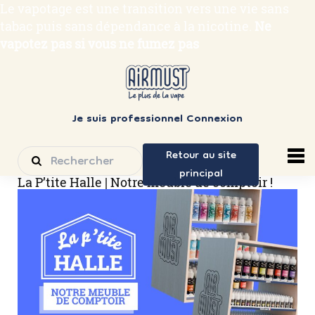
Le vapotage est une transition vers une vie sans
tabac puis sans dépendance à la nicotine.
Ne
vapotez pas si vous ne fumez pas
Je suis professionnel
Connexion
Retour au site
principal
La P’tite Halle | Notre meuble de comptoir !
Skip
to
content