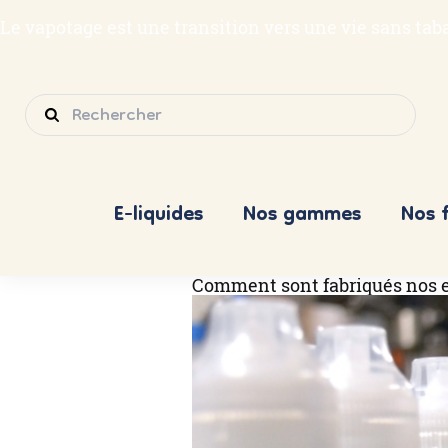
Le vapotage est une transition vers une vie sans ta
E-liquides
Nos gammes
Nos 
Comment sont fabriqués nos e
Skip
to
content