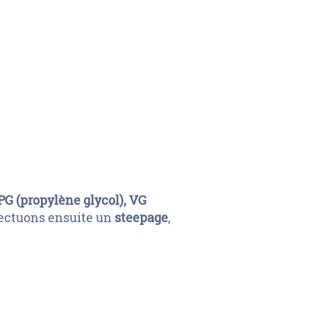
PG (propylène glycol), VG
ffectuons ensuite un
steepage
,