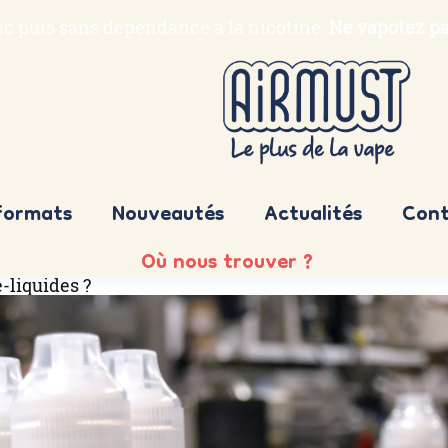
bac puis sans dépendance à la nicotine.
Ne vapotez pa
formats
Nouveautés
Actualités
Cont
Où nous trouver ?
-liquides ?