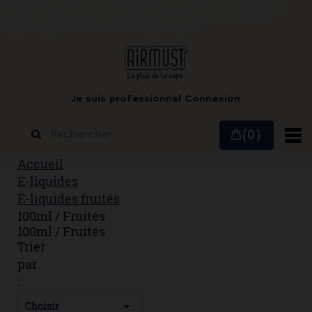
Le vapotage est une transition vers une vie sans
tabac puis sans dépendance à la nicotine.
Ne
vapotez pas si vous ne fumez pas
Je suis professionnel
Connexion
(0)
Accueil
E-liquides
E-liquides fruités
100ml / Fruités
100ml / Fruités
Trier
par
:

Choisir